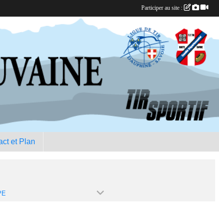
Participer au site :
ct et Plan
PE