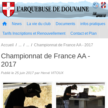
Panneau de gestion des cookies
News
La vie du club
Documents
infos pratiques
Tarifs Inscriptions et Renouvellement
Contact et Plan
Accueil
Championnat de France AA - 2017
Championnat de France AA -
2017
Publié le
25 juin 2017
par Hervé VITOUX